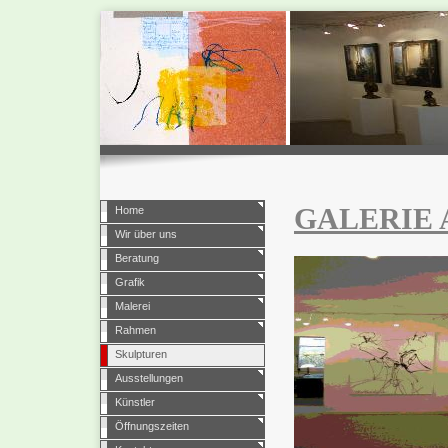
GALERIE 
Home
Wir über uns
Beratung
Grafik
Malerei
Rahmen
Skulpturen
Ausstellungen
Künstler
Öffnungszeiten